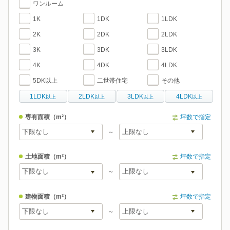
ワンルーム
1K
1DK
1LDK
2K
2DK
2LDK
3K
3DK
3LDK
4K
4DK
4LDK
5DK以上
二世帯住宅
その他
1LDK
2LDK
3LDK
4LDK
以上
以上
以上
以上
専有面積
（m²）
坪数で指定
～
土地面積
（m²）
坪数で指定
～
建物面積
（m²）
坪数で指定
～