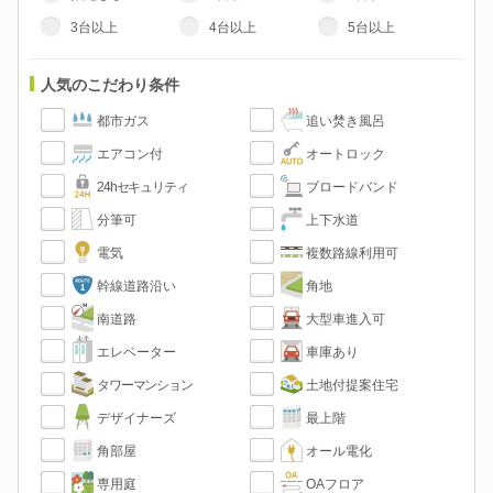
3台以上
4台以上
5台以上
人気のこだわり条件
都市ガス
追い焚き風呂
エアコン付
オートロック
24hセキュリティ
ブロードバンド
分筆可
上下水道
電気
複数路線利用可
幹線道路沿い
角地
南道路
大型車進入可
エレベーター
車庫あり
タワーマンション
土地付提案住宅
デザイナーズ
最上階
角部屋
オール電化
専用庭
OAフロア