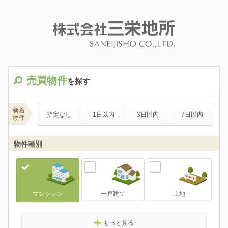
売買物件
を探す
新着
指定なし
1日以内
3日以内
7日以内
物件
物件種別
マンション
一戸建て
土地
もっと見る