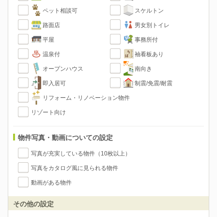
ペット相談可
スケルトン
路面店
男女別トイレ
平屋
事務所付
温泉付
袖看板あり
オープンハウス
南向き
即入居可
制震/免震/耐震
リフォーム・リノベーション物件
リゾート向け
物件写真・動画についての設定
写真が充実している物件（10枚以上）
写真をカタログ風に見られる物件
動画がある物件
その他の設定