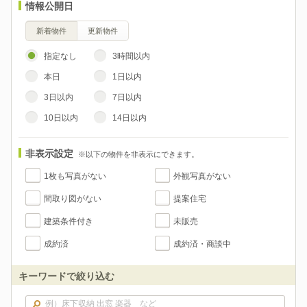
情報公開日
新着物件
更新物件
指定なし
3時間以内
本日
1日以内
3日以内
7日以内
10日以内
14日以内
非表示設定
※以下の物件を非表示にできます。
1枚も写真がない
外観写真がない
間取り図がない
提案住宅
建築条件付き
未販売
成約済
成約済・商談中
キーワードで絞り込む