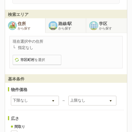
検索エリア
住所
路線/駅
学区
から探す
から探す
から探す
現在選択中の住所
指定なし
市区町村
を選択
基本条件
物件価格
～
広さ
間取り